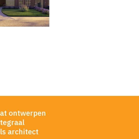
 dat ontwerpen
tegraal
s architect