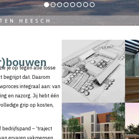
ING
er)bouwen
ie je op tegen alle losse
t begrijpt dat. Daarom
wproces integraal aan: van
ing en nazorg. Jij hebt één
olledige grip op kosten,
 bedrijfspand – ‘traject
m van ervaren vakmensen